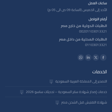
ساعات العمل
الأحد إلى الخميس (الساعة 09 ص الى 05 م)
أرقام التواصل
الطلبات الدولية من خارج مصر
00201103013321
الطلبات المحلية من داخل مصر
01103013321
Find us on:
Whatsapp
Linkedin
Facebook
X
page
page
page
page
الخدمات
opens
opens
opens
opens
in
in
in
in
التصدير إلى المملكة العربية السعودية
new
new
new
new
خدمات إصدار شهادة سابر السعودية – تحديثات ساسو 2026
window
window
window
window
شهادة التفتيش قبل الشحن مصر