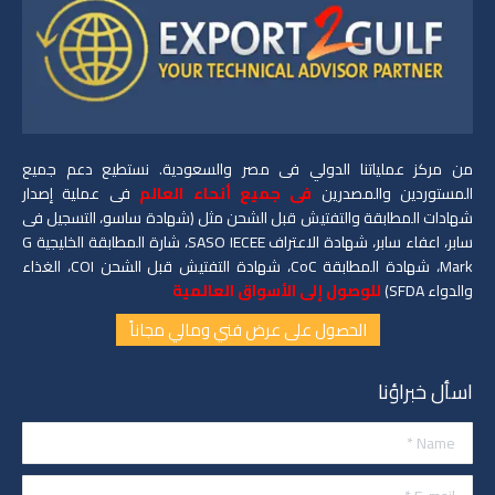
من مركز عملياتنا الدولي فى مصر والسعودية. نستطيع دعم جميع
المستوردين والمصدرين
فى جميع أنحاء العالم
فى عملية إصدار
شهادات المطابقة والتفتيش قبل الشحن مثل (شهادة ساسو، التسجيل فى
سابر، اعفاء سابر، شهادة الاعتراف SASO IECEE، شارة المطابقة الخليجية G
Mark، شهادة المطابقة CoC، شهادة التفتيش قبل الشحن COI، الغذاء
والدواء SFDA)
للوصول إلى الأسواق العالمية
الحصول على عرض فني ومالي مجاناً
اسأل خبراؤنا
Name *
E-mail *