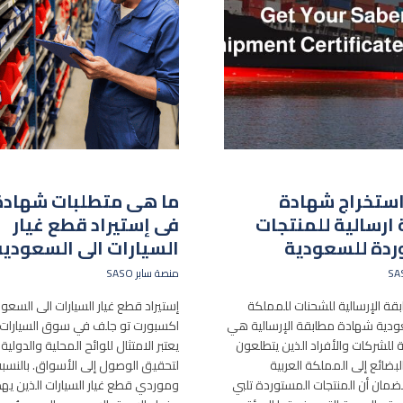
استخراج شهادة
ما هى متطلبات شهادة 
ارسالية للمنتجات
فى إستيراد قطع غيار
ردة للسعودية
السيارات الى السعودية
منصة سابر SASO
ة الإرسالية للشحنات للمملكة
إستيراد قطع غيار السيارات الى السعو
عودية شهادة مطابقة الإرسالية هي
اكسبورت تو جلف في سوق السيارات ا
ة للشركات والأفراد الذين يتطلعون
يعتبر الامتثال للوائح المحلية والدولية أم
البضائع إلى المملكة العربية
لتحقيق الوصول إلى الأسواق. بالنس
ضمان أن المنتجات المستوردة تلبي
وموردي قطع غيار السيارات الذين يه