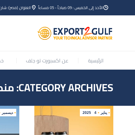
الأحد إلى الخميس : 09 صباحاً - 05 مساءاً
العنوان (مصر): شارع
الرئيسية
عن اكسبورت تو جلف
خد
الرئيسية
عن اكسبورت تو جلف
خد
CATEGORY ARCHIVES:
منصة 
يناير
4
2025
ديسمبر