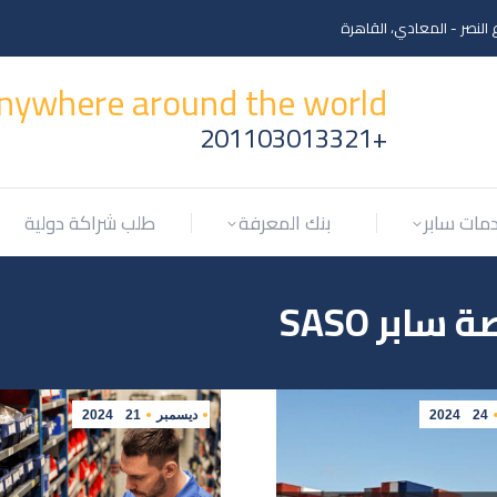
 النصر - المعادي، القاهرة
مات سابر
بنك المعرفة
طلب شراكة دولية
 anywhere around the world
+201103013321
مات سابر
بنك المعرفة
طلب شراكة دولية
سابر SASO
24
2024
ديسمبر
21
2024