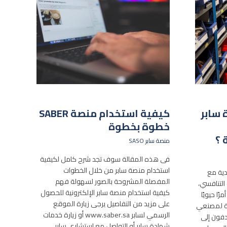
سابر
كيفية استخدام منصة SABER
خطوة بخطوة
 ؟
منصة سابر SASO
فى هذه المقالة سوف تجد شرح كامل لكيفية
استخدام منصة سابر من خلال الخطوات
دية مع
المفصلة المشروحة بالصور لسهولة فهم
لتنافسي،
كيفية استخدام منصة سابر الإلكترونية للحصول
رًا حيويًا
على مزيد من التفاصيل يرجى زيارة الموقع
بة لمصنعي
الرسمي لسابر www.saber.sa أو زيارة خدمات
دفون إلى
شهادة سابر أو التواصل مع استشاري سابر