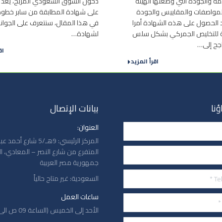
امة والجودة التي وضعتها الهيئة
دخول السوق السعودي المربح، يُعد
لمواصفات والمقاييس والجودة
على شهادة المطابقة من سابر خطوة
). يُعد الحصول على هذه الشهادة أمرا
في هذا المقال، سنتعرف على الجوانب
ية للتخليص الجمركي بشكل سلس
لشهادة…
اجح إلى…
اق
اقرأ المزيد
ؤنا
بيانات الإتصال
العنوان:
المركز الرئيسي: 9هـ/5 شارع
المتفرع من شارع النصر – المعادي، ا
جمهورية مصر العربية
السعودية: غير متاح حالياً
ساعات العمل
الأحد إلى الخميس (الساعة 09 ص الى 05 م)