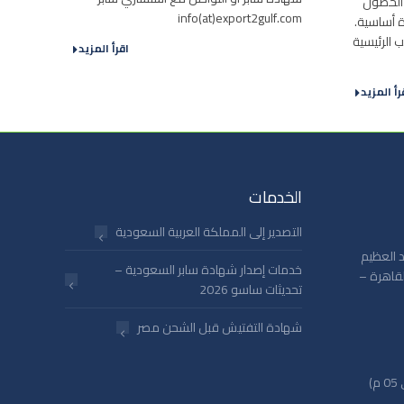
 الحصول
info(at)export2gulf.com
 أساسية.
 الرئيسية
اقرأ المزيد
رأ المزيد
الخدمات
التصدير إلى المملكة العربية السعودية
 أحمد عبد العظيم
خدمات إصدار شهادة سابر السعودية –
لقاهرة –
تحديثات ساسو 2026
شهادة التفتيش قبل الشحن مصر