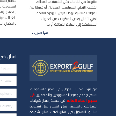
معايير السل
متنوعة من الخامات مثل البلاستيك، المطاط،
السعودية ل
الخشب، الزجاج، السيراميك، المعادن، أو غيرها من
(SASO
المواد المناسبة لهذا الغرض. الهجرة العامة:
بالغ الأهم
تعني انتقال بعض المكونات من العبوات
والدخول الن
البلاستيكية إلى المادة الغذائية أو ما…
اقرأ المزيد
اسأل خبرا
Name *
E-mail *
من مركز عملياتنا الدولي فى مصر والسعودية.
Telephone *
نستطيع دعم جميع المستوردين والمصدرين
فى
جميع أنحاء العالم
فى عملية إصدار شهادات
Country *
المطابقة والتفتيش قبل الشحن مثل (شهادة
ساسو، التسجيل فى سابر، اعفاء سابر، شهادة