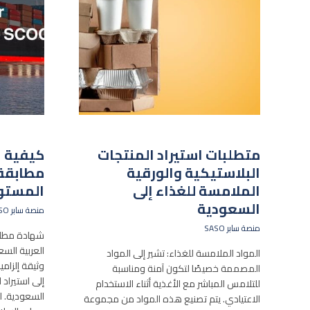
متطلبات استيراد المنتجات
كيفية 
البلاستيكية والورقية
مطابقة 
الملامسة للغذاء إلى
المستو
السعودية
منصة سابر SASO
منصة سابر SASO
شهادة مطابق
العربية الس
المواد الملامسة للغذاء: تشير إلى المواد
وثيقة إلزامي
المصممة خصيصًا لتكون آمنة ومناسبة
إلى استيراد 
للتلامس المباشر مع الأغذية أثناء الاستخدام
السعودية. ل
الاعتيادي. يتم تصنيع هذه المواد من مجموعة