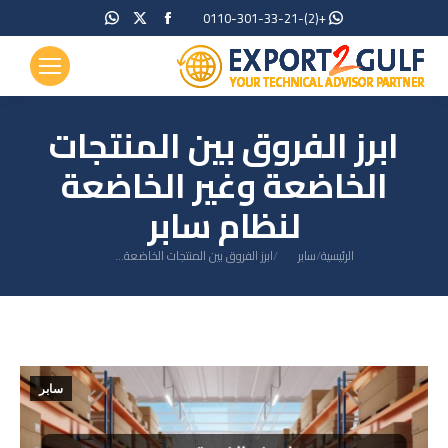
Whatsapp
Facebook
X
+(2)-0110-301-33-21
page
page
page
opens
opens
opens
in
in
in
new
new
new
ابرز الفروق بين المنتجات
window
window
window
الخاضعة وغير الخاضعة
لنظام سابر
You are here:
الرئيسية
سابر
ابرز الفروق بين المنتجات الخاضعة…
سابر