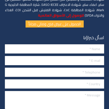
سابر، اعفاء سابر، شهادة الاعتراف SASO IECEE، شارة المطابقة الخليجية G
Mark، شهادة المطابقة CoC، شهادة التفتيش قبل الشحن COI، الغذاء
والدواء SFDA)
للوصول إلى الأسواق العالمية
الحصول على عرض فني ومالي مجاناً
اسأل خبراؤنا
Name *
E-mail *
Telephone *
Country *
Message *