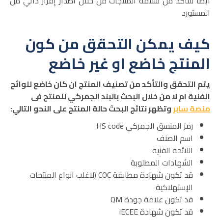
أيضا للتأكد من سلامة المنتجات من خلال اصدار إقرار ذاتي من
المستورد
كيف يمكن التحقق من كون
المنتج خاضع او غير خاضع
يتم التحقق والتأكد من تصنيف المنتج ان كان خاضع للوائح
الفنية ام لا من خلال البحث بالبند الجمركي للمنتج فى
منصة سابر
وتظهر نتائج البحث حالة المنتج على النحو التالي
:
رمز المنسق الجمركي HS code
اسم الصنف
اللائحة الفنية
الشهادات المطلوبة
قد تكون شهادة مطابقة COC (لاغلب انواع المنتجات
الإستهلاكية
قد تكون علامة جودة QM
قد تكون شهادة IECEE