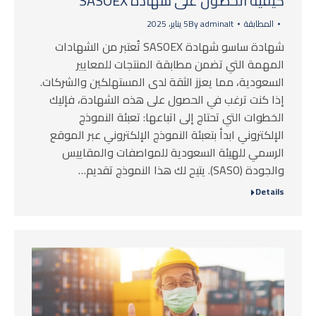
كيفية الحصول على شهادة SASOEX
المطابقة
adminalt
By
5 يناير، 2025
شهادة ساسو شهادة SASOEX تُعتبر من الشهادات
المهمة التي تضمن مطابقة المنتجات للمعايير
السعودية، مما يعزز الثقة لدى المستهلكين والشركات.
إذا كنت ترغب في الحصول على هذه الشهادة، فإليك
الخطوات التي تحتاج إلى اتباعها: تعبئة النموذج
الإلكتروني ابدأ بتعبئة النموذج الإلكتروني عبر الموقع
الرسمي للهيئة السعودية للمواصفات والمقاييس
والجودة (SASO). يتيح لك هذا النموذج تقديم…
Details