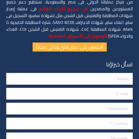
من مركز عملياتنا الدولي فى مصر والسعودية. نستطيع دعم جميع
المستوردين والمصدرين
فى جميع أنحاء العالم
فى عملية إصدار
شهادات المطابقة والتفتيش قبل الشحن مثل (شهادة ساسو، التسجيل فى
سابر، اعفاء سابر، شهادة الاعتراف SASO IECEE، شارة المطابقة الخليجية G
Mark، شهادة المطابقة CoC، شهادة التفتيش قبل الشحن COI، الغذاء
والدواء SFDA)
للوصول إلى الأسواق العالمية
الحصول على عرض فني ومالي مجاناً
اسأل خبراؤنا
Name *
E-mail *
Telephone *
Country *
Message *